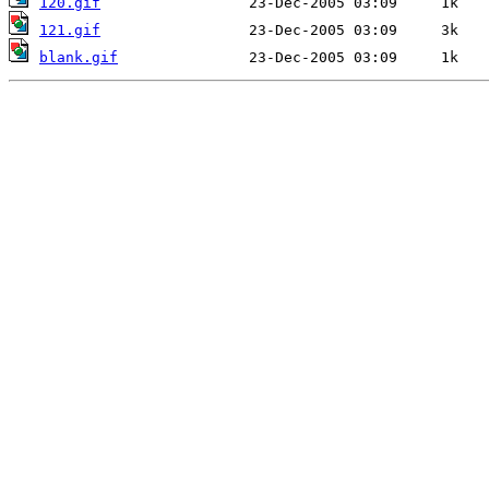
120.gif
121.gif
blank.gif