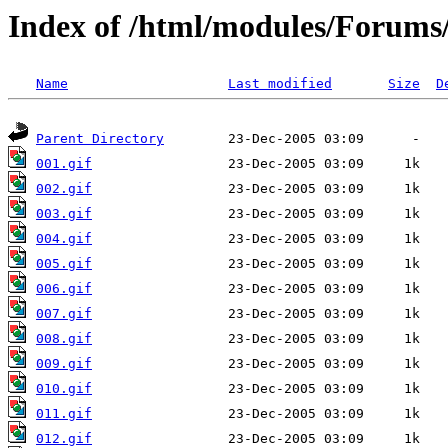
Index of /html/modules/Forums/
Name
Last modified
Size
D
Parent Directory
001.gif
002.gif
003.gif
004.gif
005.gif
006.gif
007.gif
008.gif
009.gif
010.gif
011.gif
012.gif